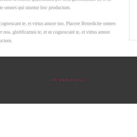
cite omnes qui utuntur hoc productum.
cognoscant te, et virtus amore tuo. Placere Benedicite omnes
os, glorificamus te, et ut cognoscant te, et virtus amore
ductum.
BY
BABLINGUA