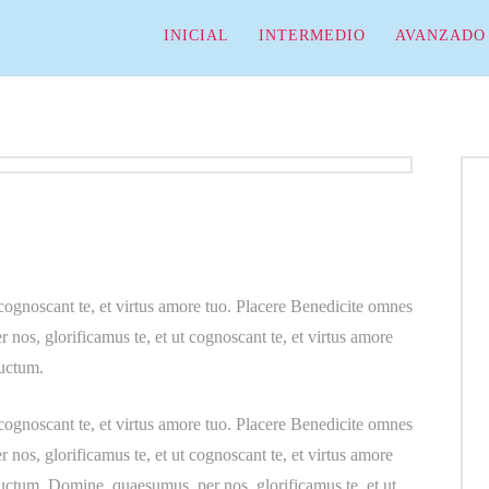
INICIAL
INTERMEDIO
AVANZADO
cognoscant te, et virtus amore tuo. Placere Benedicite omnes
os, glorificamus te, et ut cognoscant te, et virtus amore
ductum.
cognoscant te, et virtus amore tuo. Placere Benedicite omnes
os, glorificamus te, et ut cognoscant te, et virtus amore
uctum. Domine, quaesumus, per nos, glorificamus te, et ut