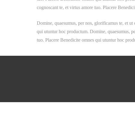
cognoscant te, et virtus amore tuo. Placere Benedi
Domine, quaesumus, per nos, glorificamus te, et ut 
qui utuntur hoc productum. Domine, quaesumus, per n
tuo. Placere Benedicite omnes qui utuntur hoc pro