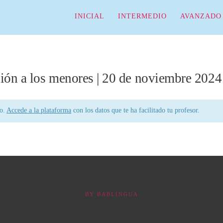
INICIAL
INTERMEDIO
AVANZADO
ión a los menores | 20 de noviembre 2024
do.
Accede a la plataforma
con los datos que te ha facilitado tu profesor.
BY
BABLINGUA